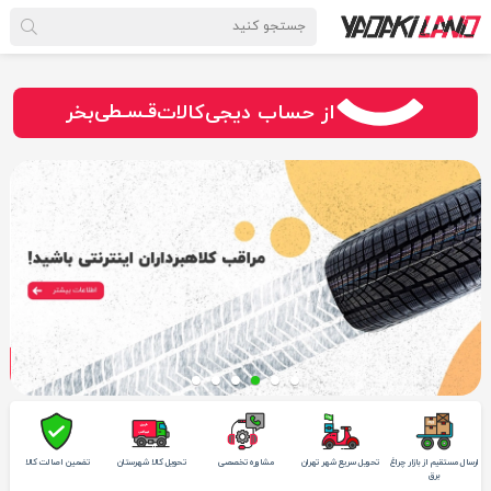
سـریــع
امـــــن
قـسـطی
از حساب دیجی‌کالات
بخر
ارسال مستقیم از بازار چراغ
تحویل سریع شهر تهران
مشاوره تخصصی
تحویل کالا شهرستان
تضمین اصالت کالا
برق