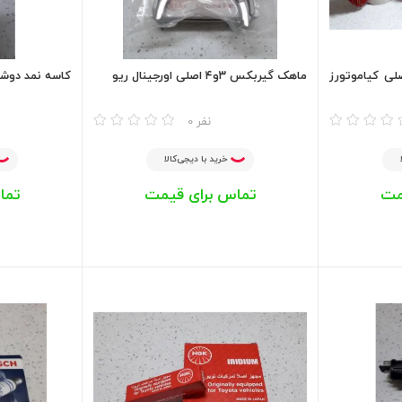
لی کیاموتورز
ماهک گیربکس ۳و۴ اصلی اورجینال ریو
کاسه نمد دوشا
مقایسه
مقایسه
0 نفر
خرید با دیجی‌کالا
مت
تماس برای قیمت
تما