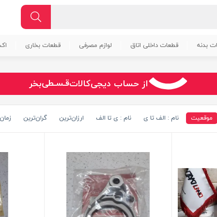
ت بدنه
قطعات داخلی اتاق
لوازم مصرفی
قطعات بخاری
اک
سـریــع
از حساب دیجی‌کالات
بخر
امـــــن
قـسـطی
موقعیت
نام : الف تا ی
نام : ی تا الف
ارزان‌ترین
گران‌ترین
زمان 