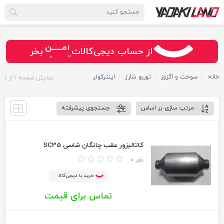
سـریــع
امـــــن
از حساب دیجی‌کالات
بخر
قـسـطی
خانه
سوخت و اگزوز
توربو شارژ
اینترکولر
نمایش صفحه
1
از
1
مرتب سازی بر اساس
جستجوی پیشرفته
کاتالیزور عقب چانگان شاسی SC35
0 نفر
خرید با دیجی‌کالا
تماس برای قیمت