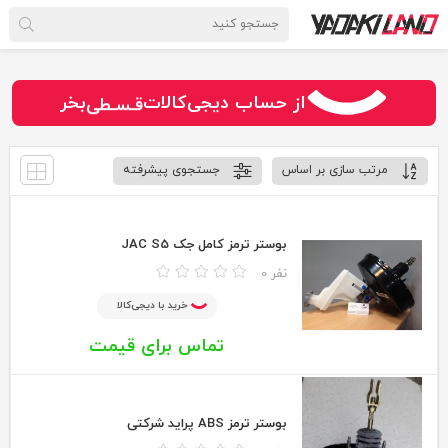
سـریــع
امـــــن
قـسـطی
از حساب دیجی‌کالات
بخر
مرتب سازی بر اساس
جستجوی پیشرفته
بوستر ترمز کامل جک JAC S5
0 نفر
خرید با دیجی‌کالا
تماس برای قیمت
بوستر ترمز ABS پراید شرکتی