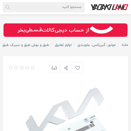
سـریــع
امـــــن
قـسـطی
از حساب دیجی‌کالات
بخر
خانه
موتور، گیربکس، جلوبندی
لوازم تعلیق
طبق و بوش طبق و سیبک طبق