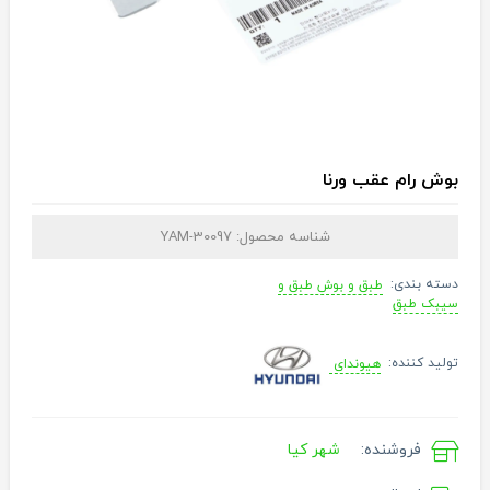
بوش رام عقب ورنا
شناسه محصول:
YAM-30097
دسته بندی:
طبق و بوش طبق و
سیبک طبق
تولید کننده:
هیوندای
فروشنده:
شهر کیا