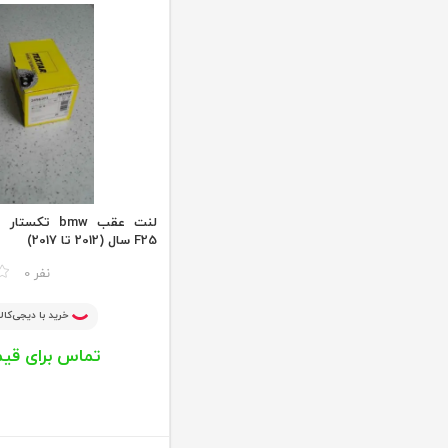
لنت عقب bmw ت
F25 سال (2012 تا 2017)
مقایسه
0 نفر
خرید با دیجی‌کالا
تماس برای قی