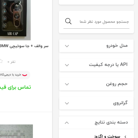
مدل خودرو
سر والف + جا سوئیچی BMW
مقایسه
0 نفر
API یا درجه کیفیت
خرید با دیجی‌کالا
حجم روغن
تماس برای قی
گرانروی
دسته بندی نتایج
سوخت و اگزوز