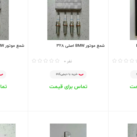
شمع موتور BMW اصلی 328
شمع موتور BMW اصلی X3
مقایسه
مقایسه
0 نفر
خرید با دیجی‌کالا
مت
تماس برای قیمت
تما