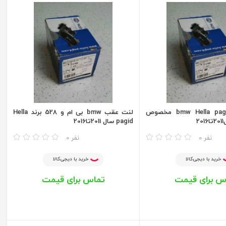
لنت عقب bmw Hella pagid مخصوص
لنت عقب bmw بی ام و 528 برند Hella
pagid سال 2011تا2016
مقایسه
0 نفر
0 نفر
خرید با دیجی‌کالا
خرید با دیجی‌کالا
س برای قیمت
تماس برای قیمت