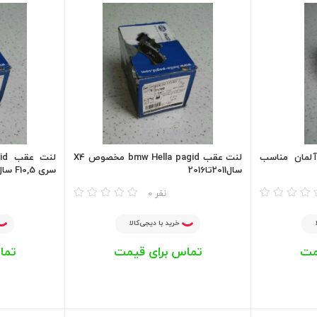
کستار آلمان مناسب
لنت عقب bmw Hella pagid مخصوص X4
سال2011تا2016
سری 5,F10 سال2011تا2016
مقایسه
مقایسه
0 نفر
خرید با دیجی‌کالا
مت
تماس برای قیمت
تما