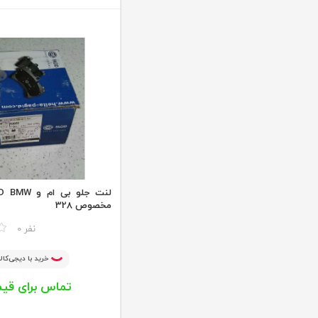
لنت جلو بی 
مخصوص 328
مقایسه
0 نفر
خرید با دیجی‌کالا
تماس برای قی