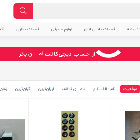
ت بدنه
قطعات داخلی اتاق
لوازم مصرفی
قطعات بخاری
اک
سـریــع
امـــــن
قـسـطی
از حساب دیجی‌کالات
بخر
موقعیت
نام : الف تا ی
نام : ی تا الف
ارزان‌ترین
گران‌ترین
زمان 