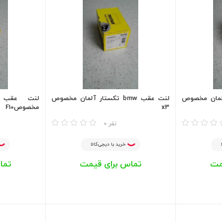
ستار آلمان مخصوص
لنت عقب bmw تکستار آلمان مخصوص
x3
مخصوصF10
مقایسه
مقایسه
0 نفر
خرید با دیجی‌کالا
مت
تماس برای قیمت
تما