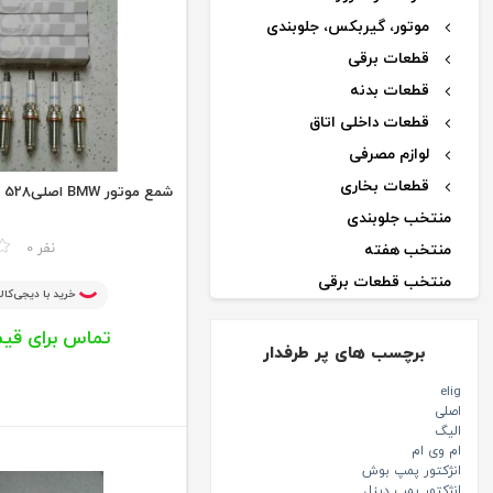
موتور، گیربکس، جلوبندی
قطعات برقی
قطعات بدنه
قطعات داخلی اتاق
لوازم مصرفی
قطعات بخاری
شمع موتور BMW اصلی528
منتخب جلوبندی
مقایسه
0 نفر
منتخب هفته
منتخب قطعات برقی
خرید با دیجی‌کالا
اکسسوری
تماس برای قی
قطعات کولر
برچسب های پر طرفدار
خنک کننده موتور
elig
اصلی
الیگ
ام وی ام
انژکتور پمپ بوش
انژکتور پمپ دیزل