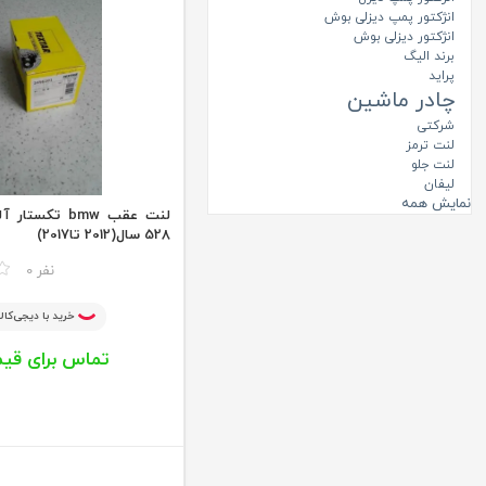
انژکتور پمپ دیزلی بوش
انژکتور دیزلی بوش
برند الیگ
پراید
چادر ماشین
شرکتی
لنت ترمز
لنت جلو
لیفان
نمایش همه
لنت عقب bmw تک
528 سال(2012 تا2017)
مقایسه
0 نفر
خرید با دیجی‌کالا
تماس برای قی