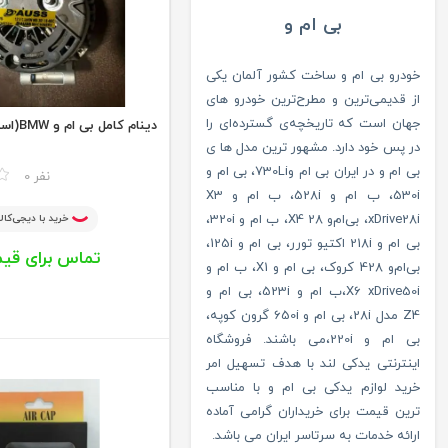
بی ام و
خودرو بی ام و ساخت کشور آلمان یکی
از قدیمی‌ترین و مطر‌ح‌ترین خودرو های
جهان است که تاریخچه‌ی گسترده‌ای را
دینام کامل بی ام و BMW(استوک)
در پس خود دارد. مشهور ترین مدل ها ی
بی ام و در ایران
بی ام و730Li،
بی ام و
مقایسه
0 نفر
530i،
ب ام و 528i،
ب ام و X3
خرید با دیجی‌کالا
xDrive28i
،
بی‌ام‌و X4 28،
ب ام و 320i،
بی ام و 218i اکتیو تورر
،
بی ام و 125i،
تماس برای قی
بی‌ام‌و 428 کروک
،
بی ام و X1،
ب ام و
X6 xDrive50i،
ب ام و 523i،
بی ام و
Z4 مدل 28i،
بی ام و 650i گرون کوپه
،
بی ام و 220i،می باشند. فروشگاه
اینترنتی یدکی لند با هدف تسهیل امر
خرید لوازم یدکی بی ام و با مناسب
ترین قیمت برای خریداران گرامی آماده
ارائه خدمات به سرتاسر ایران می باشد.