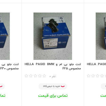
ام و HELLA PAGID BMW
لنت جلو بی ام و HELLA PAGID BMW
مخصوص F25
مخصوص F30
مقایسه
مقایسه
0 نفر
خرید با دیجی‌کالا
مت
تماس برای قیمت
تما