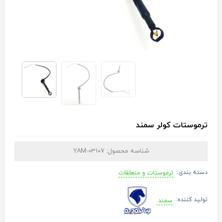
ترموستات کولر سمند
شناسه محصول:
YAM-03107
دسته بندی:
ترموستات و متعلقات
تولید کننده:
سمند