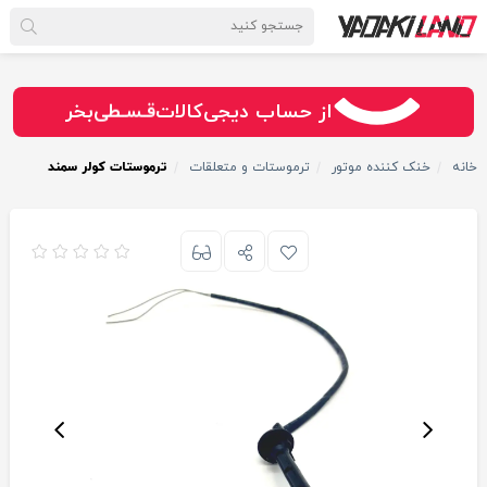
سـریــع
امـــــن
قـسـطی
از حساب دیجی‌کالات
بخر
خانه
خنک کننده موتور
ترموستات و متعلقات
ترموستات کولر سمند