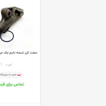
سفت کن تسمه تایم جک جی ۵ C J5
مقایسه
0 نفر
خرید با دیجی‌کالا
تماس برای قی