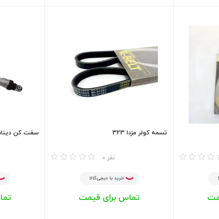
تسمه کولر مزدا 323
سفت کن دینام چ
مقایسه
مقایسه
0 نفر
خرید با دیجی‌کالا
مت
تماس برای قیمت
تما