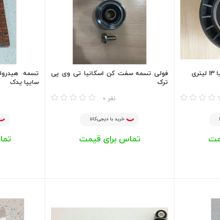
ری
فولی تسمه سفت کن اسکانیا تی وی پی
ترک
سایپا یدک
مقایسه
مقایسه
0 نفر
خرید با دیجی‌کالا
مت
تماس برای قیمت
تما