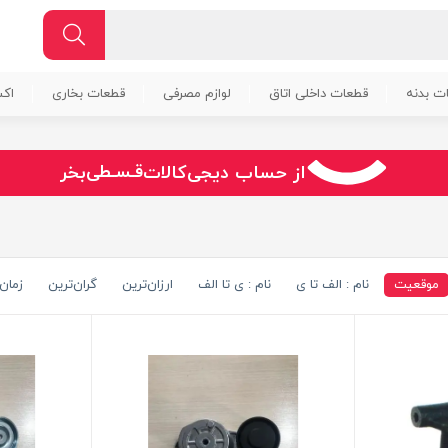
ت بدنه
قطعات داخلی اتاق
لوازم مصرفی
قطعات بخاری
اک
سـریــع
از حساب دیجی‌کالات
بخر
امـــــن
قـسـطی
موقعیت
نام : الف تا ی
نام : ی تا الف
ارزان‌ترین
گران‌ترین
زمان 