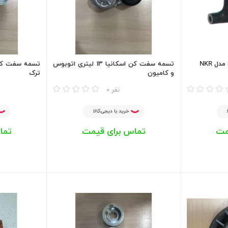
ل NKR
تسمه سفت کن اسکانیا 13 لیتری اتوبوس
و کامیون
ترک
مقایسه
مقایسه
0 نفر
خرید با دیجی‌کالا
مت
تماس برای قیمت
تما