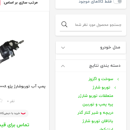
فقط کالاهای موجود
مرتب سازی بر اساس:
مدل خودرو
دسته بندی نتایج
سوخت و اگزوز
پمپ آب توربوشارژ پژو 2008
توربو شارژ
متعلقات توربو شارژر
مقایسه
0 نفر
پره پمپ و توربین
دریچه و شیر کنار گذر
خرید با دیجی‌کالا
یاتاقان توربو شارژ
تماس برای قی
اینترکولر