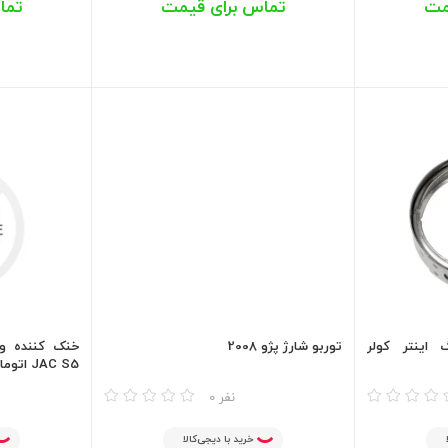
مت
تماس برای قیمت
تما
اینتر کولر
توربو شارژ پژو 2008
خنک کننده ور
JAC S5 اتومات ، جک JAC S5 دنده‌ای
مقایسه
مقایسه
0 نفر
خرید با دیجی‌کالا