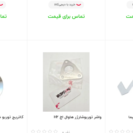
خرید با دیجی‌کالا
مت
تماس برای قیمت
تما
ما
واشر توربوشارژر هاوال اچ H2
کاتریج توربو شار
مقایسه
مقایسه
0 نفر