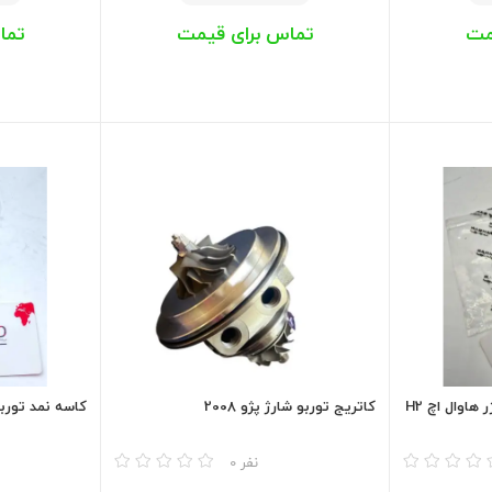
مت
تماس برای قیمت
تما
اوال اچ H2
کاتریج توربو شارژ پژو 2008
کاسه نمد توربین
مقایسه
مقایسه
0 نفر