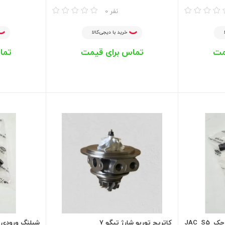
مقایسه
مقایسه
0 نفر
خرید با دیجی‌کالا
مت
تماس برای قیمت
تما
شیلنگ خروجی توربو شارژ جک JAC S5
کاتریج توربو شارژ تیگو 7