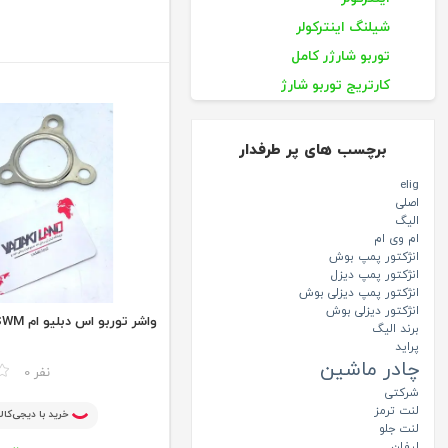
شیلنگ اینترکولر
توربو شارژر کامل
کارتریج توربو شارژ
لوازم سوخت رسانی
قطعات اگزوز
برچسب های پر طرفدار
موتور، گیربکس، جلوبندی
elig
قطعات برقی
اصلی
الیگ
قطعات بدنه
ام وی ام
انژکتور پمپ بوش
قطعات داخلی اتاق
انژکتور پمپ دیزل
لوازم مصرفی
انژکتور پمپ دیزلی بوش
انژکتور دیزلی بوش
قطعات بخاری
واشر توربو اس دبلیو ام SWM
برند الیگ
منتخب جلوبندی
پراید
چادر ماشین
مقایسه
0 نفر
منتخب هفته
شرکتی
منتخب قطعات برقی
لنت ترمز
خرید با دیجی‌کالا
لنت جلو
اکسسوری
لیفان