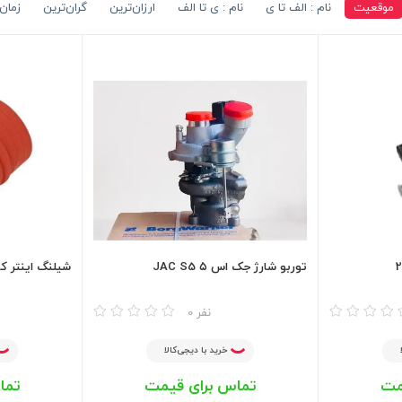
موقعیت
نام : الف تا ی
نام : ی تا الف
ارزان‌ترین
گران‌ترین
زمان 
توربو شارژ جک اس ۵ JAC S5
شیلنگ اینتر ک
مقایسه
مقایسه
0 نفر
خرید با دیجی‌کالا
مت
تماس برای قیمت
تما