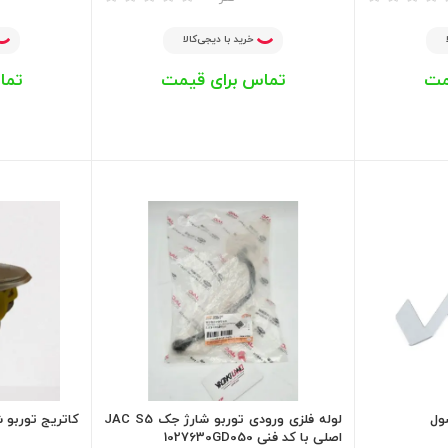
خرید با دیجی‌کالا
مت
تماس برای قیمت
تما
ول
لوله فلزی ورودی توربو شارژ جک JAC S5
کاتریج توربو 
اصلی با کد فنی 1027630GD050