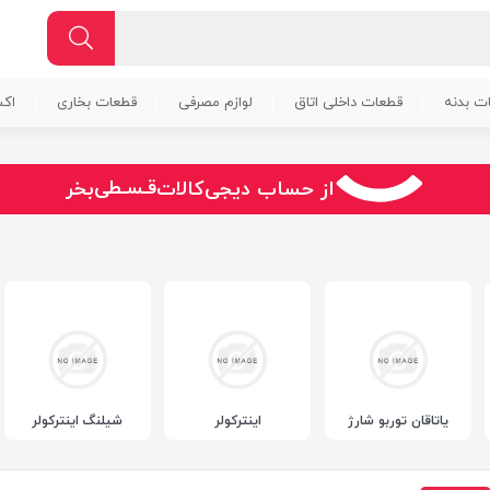
ت بدنه
قطعات داخلی اتاق
لوازم مصرفی
قطعات بخاری
اک
سـریــع
از حساب دیجی‌کالات
بخر
امـــــن
قـسـطی
یاتاقان توربو شارژ
اینترکولر
شیلنگ اینترکولر