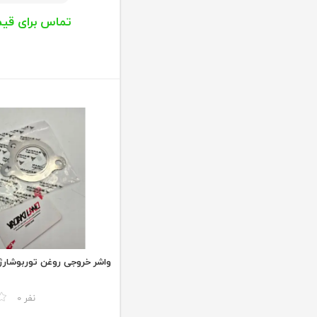
تماس برای قی
واشر خروجی روغن توربوشارژر ه
مقایسه
0 نفر