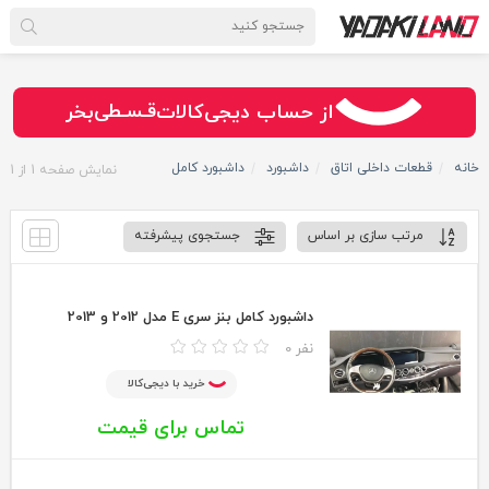
سـریــع
امـــــن
قـسـطی
از حساب دیجی‌کالات
بخر
خانه
قطعات داخلی اتاق
داشبورد
داشبورد کامل
نمایش صفحه
1
از
1
مرتب سازی بر اساس
جستجوی پیشرفته
داشبورد کامل بنز سری E مدل 2012 و 2013
0 نفر
خرید با دیجی‌کالا
تماس برای قیمت