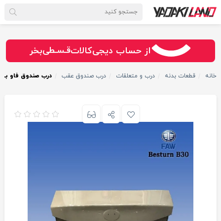
سـریــع
امـــــن
قـسـطی
از حساب دیجی‌کالات
بخر
خانه
قطعات بدنه
درب و متعلقات
درب صندوق عقب
درب صندوق فاو بس