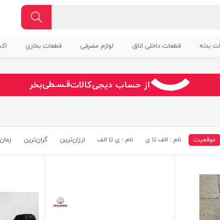
ت بدنه
قطعات داخلی اتاق
لوازم مصرفی
قطعات بخاری
اک
سـریــع
از حساب دیجی‌کالات
بخر
امـــــن
قـسـطی
موقعیت
نام : الف تا ی
نام : ی تا الف
ارزان‌ترین
گران‌ترین
زمان 