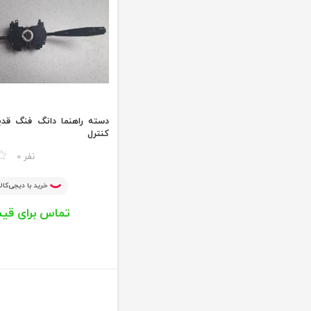
منتخب جلوبندی
منتخب هفته
منتخب قطعات برقی
اکسسوری
قطعات کولر
خنک کننده موتور
دسته راهنما دانگ فنگ قدی
کنترل
مقایسه
0 نفر
خرید با دیجی‌کالا
تماس برای قی