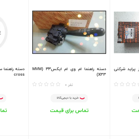
 پراید شرکتی
دسته راهنما ام وی ام ایکس۳۳ (MVM
cross
X33)
مقایسه
مقایسه
0 نفر
خرید با دیجی‌کالا
مت
تماس برای قیمت
تما