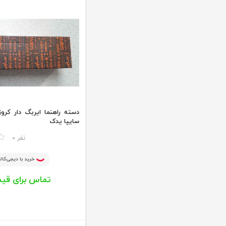
دسته راهنما ایربگ دار کروز
سایپا یدک
مقایسه
0 نفر
خرید با دیجی‌کالا
تماس برای قی