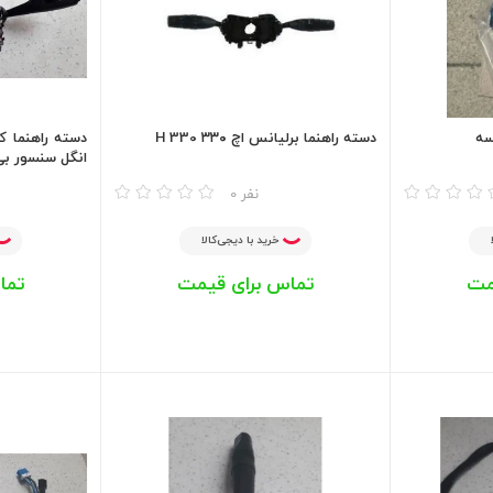
سه
دسته راهنما برلیانس اچ ۳۳۰ H 330
انگل سنسور بی ام
مقایسه
مقایسه
0 نفر
خرید با دیجی‌کالا
مت
تماس برای قیمت
تما