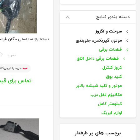
دسته بندی نتایج
سوخت و اگزوز
دسته راهنما اصلی مگان فران
موتور، گیربکس، جلوبندی
قطعات برقی
مقایسه
0 نفر
قطعات برقی داخل اتاق
کروز کنترل
خرید با دیجی‌کالا
کلید بوق
تماس برای قی
موتور و کلید شیشه بالابر
مکانیزم قفل درب
کیلومتر کامل
لوازم ایربگ
بوق فابریکی
دسته ، سنسور و رله راهنما
برچسب های پر طرفدار