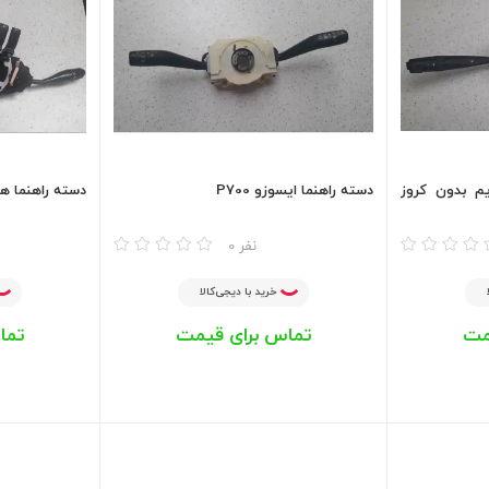
م بدون کروز
دسته راهنما ایسوزو P700
دسته راهنما ه
مقایسه
مقایسه
0 نفر
خرید با دیجی‌کالا
مت
تماس برای قیمت
تما