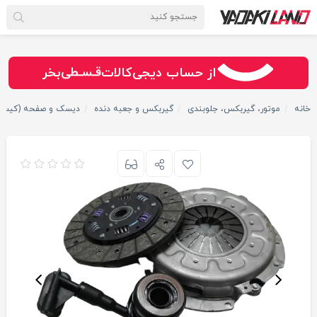
سـریــع
امـــــن
قـسـطی
از حساب دیجی‌کالات
بخر
خانه
موتور، گیربکس، جلوبندی
گیربکس و جعبه دنده
دیسک و صفحه (کیت ک