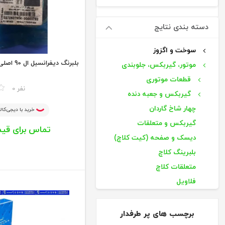
دسته بندی نتایج
سوخت و اگزوز
بلبرنگ دیفرانسیل ال 90 اصلی SNR
موتور، گیربکس، جلوبندی
قطعات موتوری
مقایسه
0 نفر
گیربکس و جعبه دنده
چهار شاخ گاردان
خرید با دیجی‌کالا
گیربکس و متعلقات
تماس برای قی
دیسک و صفحه (کیت کلاچ)
بلبرینگ کلاچ
متعلقات کلاچ
فلاویل
واشرهای گیربکس
بلبرینگ‌های گیربکس
برچسب های پر طرفدار