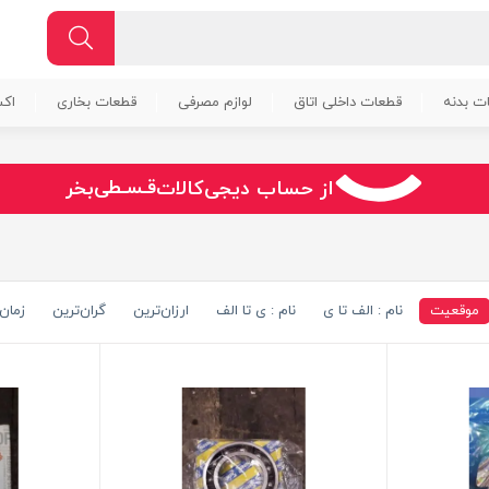
ت بدنه
قطعات داخلی اتاق
لوازم مصرفی
قطعات بخاری
اک
سـریــع
از حساب دیجی‌کالات
بخر
امـــــن
قـسـطی
موقعیت
نام : الف تا ی
نام : ی تا الف
ارزان‌ترین
گران‌ترین
زمان 