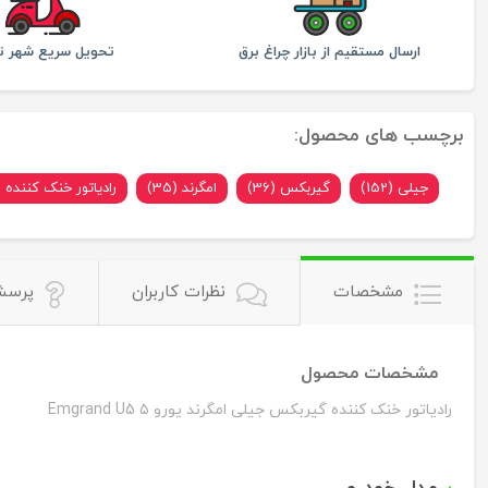
ارسال مستقیم از بازار چراغ برق
تحویل سریع شهر ته
برچسب های محصول:
جیلی (152)
گیربکس (36)
امگرند (35)
رادیاتور خنک کننده (1)
مشخصات
نظرات کاربران
پرسش
مشخصات محصول
رادیاتور خنک کننده گیربکس جیلی امگرند یورو Emgrand U5 ۵