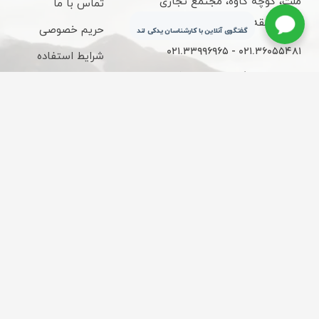
ملت، کوچه کاوه، مجتمع تجاری
تماس با ما
کاوه، طبقه سوم، واحد 315
حریم خصوصی
گفتگوی آنلاین با کارشناسان یدکی لند
۰۲۱.۳۳۹۹۶۹۶۵ - ۰۲۱.۳۶۰۵۵۴۸۱
شرایط استفاده
ساعات کاری : 9 الی 18
قوانین و مقررات
تحویل سریع شهر
ارسال از چراغ برق
تهران