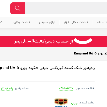
ت بدنه
قطعات داخلی اتاق
لوازم مصرفی
قطعات بخاری
اک
سـریــع
امـــــن
قـسـطی
از حساب دیجی‌کالات
بخر
Emgrand U
رادیاتور خنک کننده گیربکس جیلی امگرند یورو Emgrand U5 ۵
شناسه محصول:
دسته بندی:
YAM-01237
رادیاتور کول
تولید کننده:
جیلی