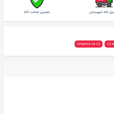
یل کالا شهرستان
تضمین اصالت کالا
emgrand u5 (1)