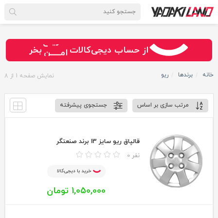
سـریــع
از حساب دیجی‌کالات
بخر
امـــــن
قـسـطی
خانه
برندها
ریو
نمایش صفحه
1
از
8
مرتب سازی بر اساس
جستجوی پیشرفته
قالپاق ريو سايز 13 برند صنعتگر
0 نفر
خرید با دیجی‌کالا
1,050,000 تومان