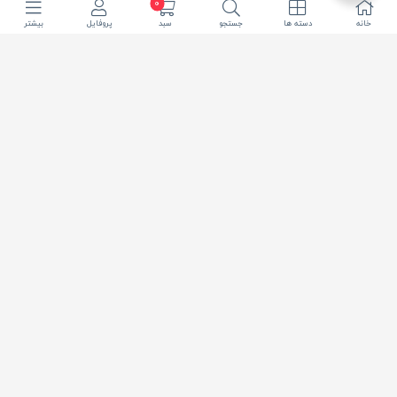
0
خانه
دسته ها
جستجو
سبد
پروفایل
بیشتر
تحویل سریع شهر
ارسال از چراغ برق
تهران