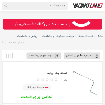
سـریــع
امـــــن
قـسـطی
از حساب دیجی‌کالات
بخر
خانه
قطعات بدنه
رینگ، لاستیک و متعلقات
زاپاس و متعلقات
نمایش صفحه
1
از
1
مرتب سازی بر اساس
جستجوی پیشرفته
دسته جک پراید
0 نفر
خرید با دیجی‌کالا
تماس برای قیمت