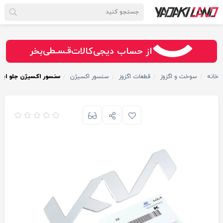
سـریــع
امـــــن
قـسـطی
از حساب دیجی‌کالات
بخر
خانه
سوخت و اگزوز
قطعات اگزوز
سنسور اکسیژن
سنسور اکسیژن جلو اپتی