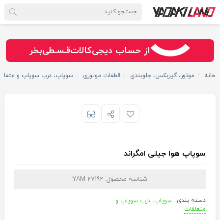
سـریــع
امـــــن
قـسـطی
از حساب دیجی‌کالات
بخر
خانه
موتور، گیربکس، جلوبندی
قطعات موتوری
سوپاپ، درب سوپاپ و متعلق
سوپاپ هوا جیلی امگراند
شناسه محصول:
YAM-27192
دسته بندی:
سوپاپ، درب سوپاپ و
متعلقات