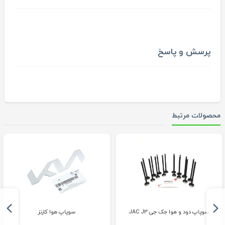
پرسش و پاسخ
محصولات مرتبط
سوپاپ دود و هوا جک جی JAC J3
سوپاپ هوا کارنز