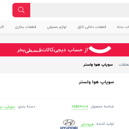
ت بدنه
قطعات داخلی اتاق
لوازم مصرفی
قطعات بخاری
اک
سـریــع
امـــــن
قـسـطی
از حساب دیجی‌کالات
بخر
علقات
سوپاپ هوا ولستر
سوپاپ هوا ولستر
شناسه محصول:
دسته بندی:
YAM-31107
سوپاپ، در
تولید کننده:
هیوندای