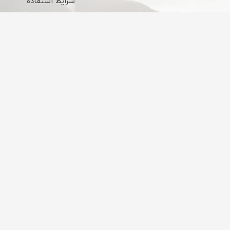
شرایط استفاده
ساعات کاری : 9 الی 18
قوانین و مقررات
تحویل سریع شهر
ارسال از چراغ برق
تهران
به علت افزایش هزینه‌ها
ارسال مستقیم از بازار چراغ
هزینه‌های ارسال رایگان
برق
نیست.