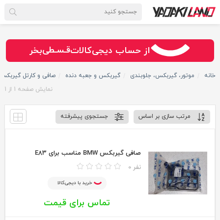
سـریــع
امـــــن
از حساب دیجی‌کالات
بخر
قـسـطی
خانه
موتور، گیربکس، جلوبندی
گیربکس و جعبه دنده
صافی و کارتل گیربکس
نمایش صفحه
1
از
1
مرتب سازی بر اساس
جستجوی پیشرفته
صافی گیربکس BMW مناسب برای E83
0 نفر
خرید با دیجی‌کالا
تماس برای قیمت