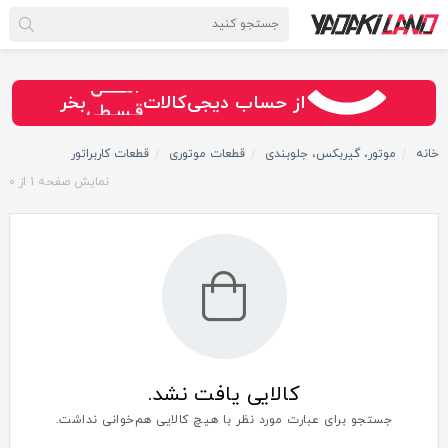
سـریــع
امـــــن
از حساب دیجی‌کالات
بخر
قـسـطی
خانه
موتور، گیربکس، جلوبندی
قطعات موتوری
قطعات کاربراتور
نمایش صفحه
1
از
0
کالایی یافت نشد.
جستجو برای عبارت مورد نظر با هیچ کالایی هم‌خوانی نداشت.