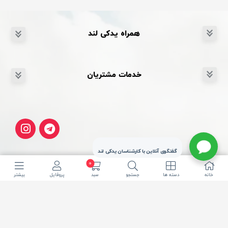
همراه یدکی لند
خدمات مشتریان
گفتگوی آنلاین با کارشناسان یدکی لند
0
خانه
دسته ها
جستجو
سبد
پروفایل
بیشتر