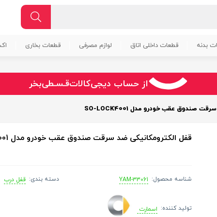
ت بدنه
قطعات داخلی اتاق
لوازم مصرفی
قطعات بخاری
اک
سـریــع
امـــــن
قـسـطی
از حساب دیجی‌کالات
بخر
 صندوق عقب خودرو مدل SO-LOCK4001
قفل الکترومکانیکی ضد سرقت صندوق عقب خودرو مدل SO-LOCK4001
شناسه محصول:
دسته بندی:
YAM-33061
قفل درب
تولید کننده:
اسمارت