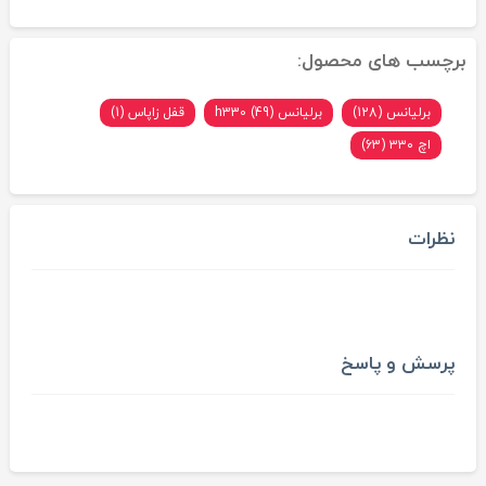
برچسب های محصول:
برلیانس (128)
برلیانس h330 (49)
قفل زاپاس (1)
اچ ۳۳۰ (63)
نظرات
پرسش و پاسخ