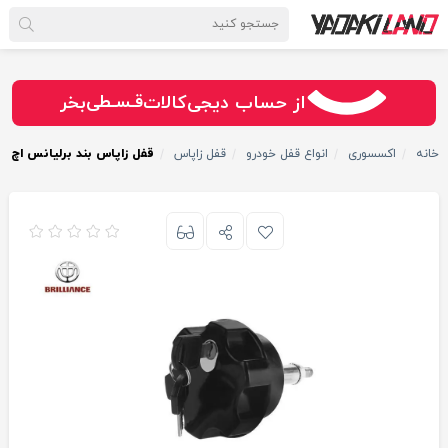
سـریــع
امـــــن
قـسـطی
از حساب دیجی‌کالات
بخر
خانه
اکسسوری
انواع قفل خودرو
قفل زاپاس
قفل زاپاس بند برلیانس اچ ۳۳۰ H330