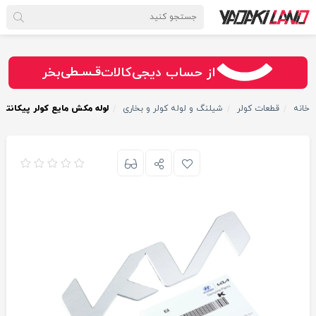
سـریــع
امـــــن
قـسـطی
از حساب دیجی‌کالات
بخر
خانه
قطعات کولر
شیلنگ‌ و لوله کولر و بخاری
لوله مکش مایع کولر پیکانتو