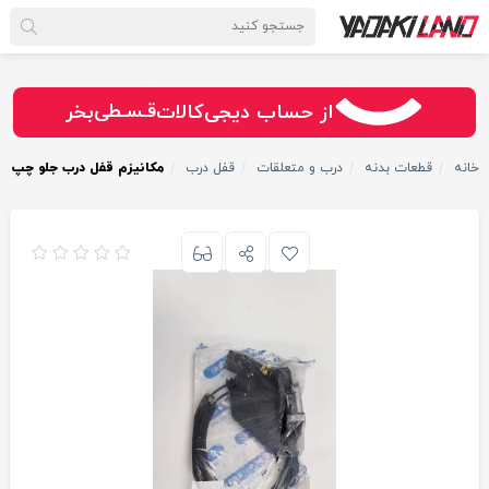
سـریــع
امـــــن
قـسـطی
از حساب دیجی‌کالات
بخر
خانه
قطعات بدنه
درب و متعلقات
قفل درب
مکانیزم قفل درب جلو چپ چا