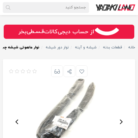
سـریــع
امـــــن
قـسـطی
از حساب دیجی‌کالات
بخر
خانه
قطعات بدنه
شیشه و آینه
نوار دور شیشه
نوار ماهوتی شیشه چپ سوزوک