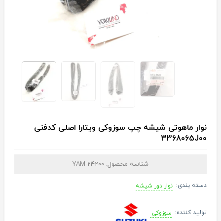
نوار ماهوتی شیشه چپ سوزوکی ویتارا اصلی کدفنی
3368065J00
شناسه محصول:
YAM-24200
دسته بندی:
نوار دور شیشه
تولید کننده:
سوزوکی