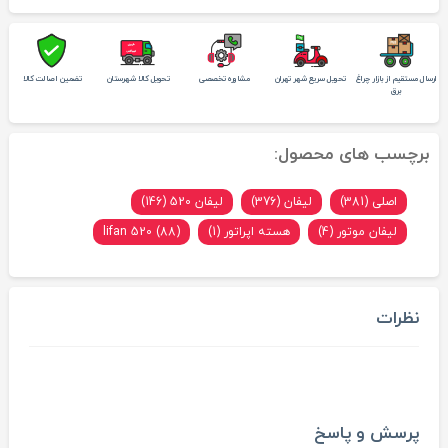
ارسال مستقیم از بازار چراغ
تحویل سریع شهر تهران
مشاوره تخصصی
تحویل کالا شهرستان
تضمین اصالت کالا
برق
برچسب های محصول:
اصلی (381)
لیفان (376)
لیفان 520 (146)
لیفان موتور (4)
هسته اپراتور (1)
lifan 520 (88)
نظرات
پرسش و پاسخ