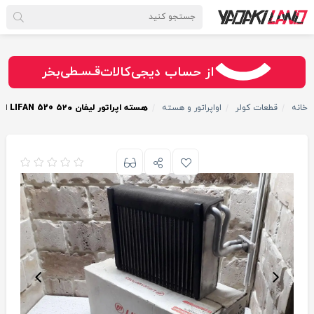
سـریــع
امـــــن
قـسـطی
از حساب دیجی‌کالات
بخر
خانه
قطعات کولر
اواپراتور و هسته
هسته اپراتور لیفان ۵۲۰ LIFAN 520 اصلی لیفان موتور