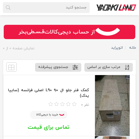
سـریــع
امـــــن
قـسـطی
از حساب دیجی‌کالات
بخر
خانه
اتوپراید
نمایش صفحه 0 از 0
مرتب سازی بر اساس
جستجوی پیشرفته
کمک فنر جلو ال ۹۰ L90 اصلی فرانسه (سایپا
یدک)
0 نفر
خرید با دیجی‌کالا
تماس برای قیمت