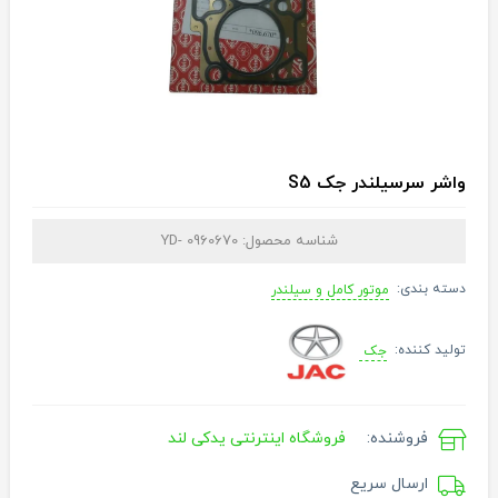
واشر سرسیلندر جک S5
شناسه محصول:
YD- 0960670
دسته بندی:
موتور کامل و سیلندر
تولید کننده:
جک
فروشنده:
فروشگاه اینترنتی یدکی لند
ارسال سریع