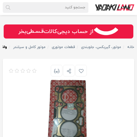
سـریــع
امـــــن
قـسـطی
از حساب دیجی‌کالات
بخر
خانه
موتور، گیربکس، جلوبندی
قطعات موتوری
موتور کامل و سیلندر
واشر 