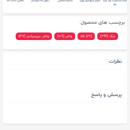
ارسال مستقیم از بازار چراغ
تحویل سریع شهر تهران
مشاوره تخصصی
تحویل کالا شهرستان
تضمین اصالت کالا
برق
برچسب های محصول:
جک (299)
s5 (26)
واشر (109)
واشر سرسیلندر (37)
نظرات
پرسش و پاسخ