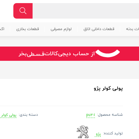
ت بدنه
قطعات داخلی اتاق
لوازم مصرفی
قطعات بخاری
اک
سـریــع
امـــــن
قـسـطی
از حساب دیجی‌کالات
بخر
پولی کولر پژو
شناسه محصول:
دسته بندی:
pu2-1
پولی کولر 
تولید کننده:
پژو