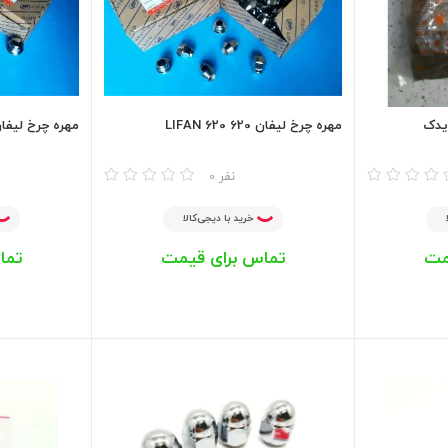
یدک
مهره چرخ لیفان 620 LIFAN 620
مهره چرخ لیفان ایکس 
مقایسه
مقایسه
0 نفر
خرید با دیجی‌کالا
مت
تماس برای قیمت
تما