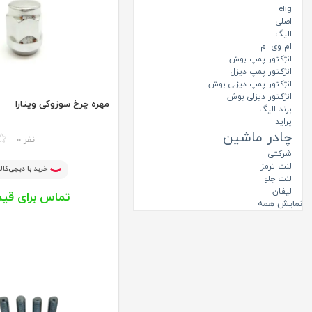
قالپاق
elig
لاستیک
اصلی
الیگ
پیچ چرخ و متعلقات
ام وی ام
انژکتور پمپ بوش
زاپاس و متعلقات
انژکتور پمپ دیزل
برف پاک کن
انژکتور پمپ دیزلی بوش
انژکتور دیزلی بوش
قطعات داخلی اتاق
مهره چرخ سوزوکی ویتارا
برند الیگ
لوازم مصرفی
پراید
چادر ماشین
مقایسه
0 نفر
قطعات بخاری
شرکتی
منتخب جلوبندی
لنت ترمز
خرید با دیجی‌کالا
لنت جلو
منتخب هفته
لیفان
تماس برای قی
منتخب قطعات برقی
نمایش همه
اکسسوری
قطعات کولر
خنک کننده موتور