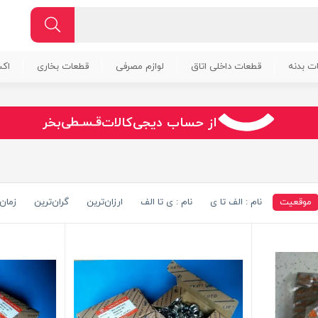
ت بدنه
قطعات داخلی اتاق
لوازم مصرفی
قطعات بخاری
اک
سـریــع
امـــــن
قـسـطی
از حساب دیجی‌کالات
بخر
موقعیت
نام : الف تا ی
نام : ی تا الف
ارزان‌ترین
گران‌ترین
زمان 