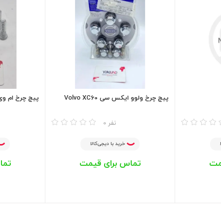
پیچ چرخ ولوو ایکس سی Volvo XC60
پیچ چرخ ام وی ام 15
مقایسه
مقایسه
0 نفر
خرید با دیجی‌کالا
مت
تماس برای قیمت
تما