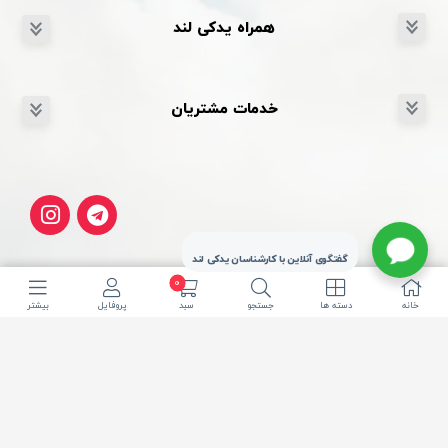
همراه یدکی لند
خدمات مشتریان
گفتگوی آنلاین با کارشناسان یدکی لند
0
خانه
دسته ها
جستجو
سبد
پروفایل
بیشتر