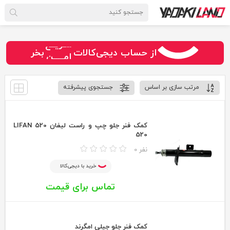
سـریــع
از حساب دیجی‌کالات
بخر
امـــــن
قـسـطی
مرتب سازی بر اساس
جستجوی پیشرفته
کمک فنر جلو چپ و راست لیفان 520 LIFAN
520
0 نفر
خرید با دیجی‌کالا
تماس برای قیمت
کمک فنر جلو جیلی امگرند