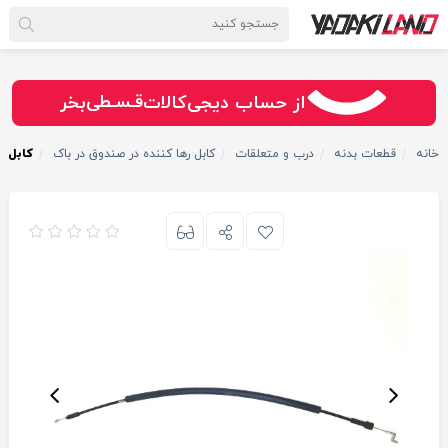
سـریــع
امـــــن
قـسـطی
از حساب دیجی‌کالات
بخر
خانه
قطعات بدنه
درب و متعلقات
کابل رها کننده در صندوق در باک
کابل د