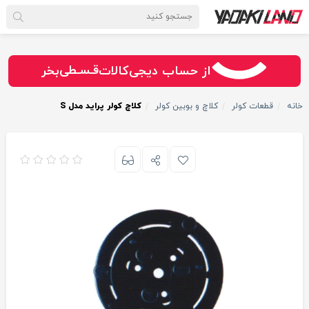
سـریــع
امـــــن
قـسـطی
از حساب دیجی‌کالات
بخر
خانه
قطعات کولر
کلاچ و بوبین کولر
کلاچ کولر پراید مدل S