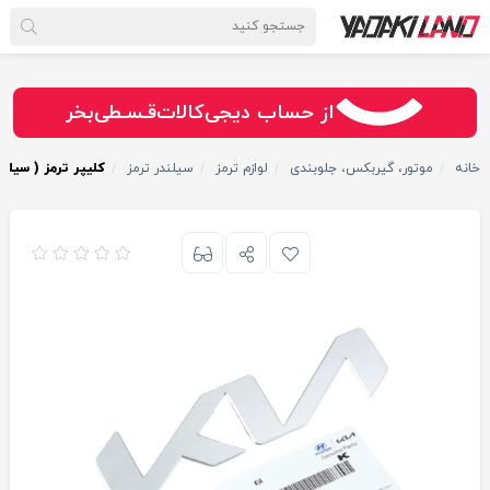
سـریــع
امـــــن
قـسـطی
از حساب دیجی‌کالات
بخر
خانه
موتور، گیربکس، جلوبندی
لوازم ترمز
سیلندر ترمز
کلیپر ترمز ( سیلن