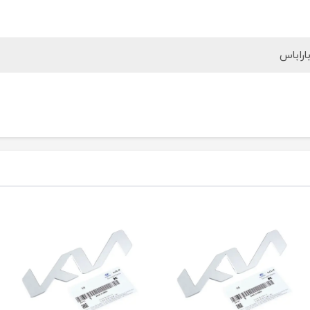
اراباس