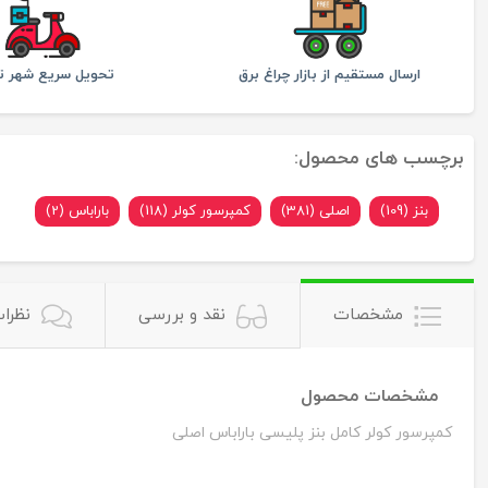
ارسال مستقیم از بازار چراغ برق
تحویل سریع شهر ته
برچسب های محصول:
بنز (109)
اصلی (381)
کمپرسور کولر (118)
باراباس (2)
مشخصات
نقد و بررسی
نظرات
مشخصات محصول
کمپرسور کولر کامل بنز پلیسی باراباس اصلی