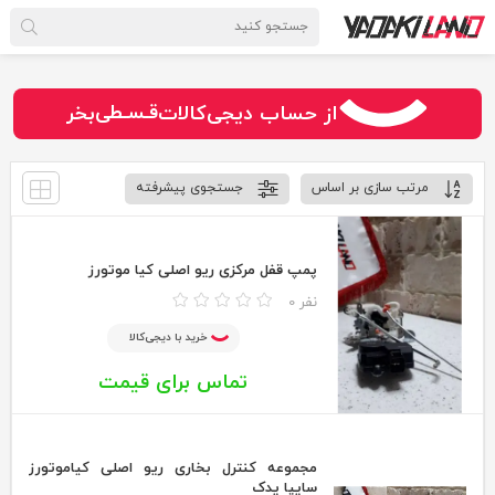
سـریــع
امـــــن
از حساب دیجی‌کالات
بخر
قـسـطی
مرتب سازی بر اساس
جستجوی پیشرفته
پمپ قفل مرکزی ریو اصلی کیا موتورز
0 نفر
خرید با دیجی‌کالا
تماس برای قیمت
مجموعه کنترل بخاری ریو اصلی کیاموتورز
سایپا یدک