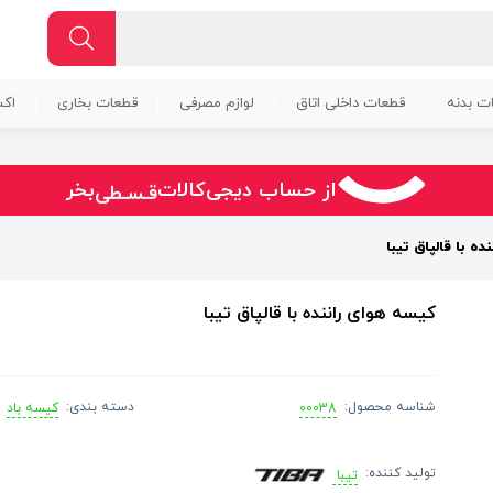
ت بدنه
قطعات داخلی اتاق
لوازم مصرفی
قطعات بخاری
اک
سـریــع
امـــــن
قـسـطی
از حساب دیجی‌کالات
بخر
ه با قالپاق تیبا
کیسه هوای راننده با قالپاق تیبا
شناسه محصول:
دسته بندی:
00038
کیسه باد
تولید کننده:
تیبا