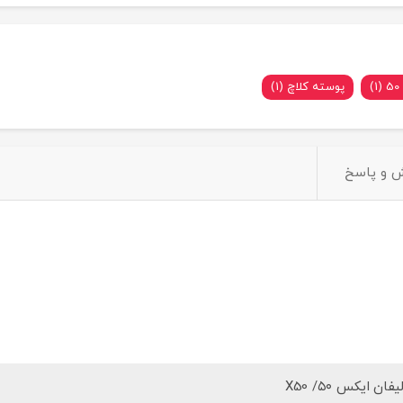
پوسته کلاچ (1)
 و پاسخ
یفان ایکس ۵۰/ X50