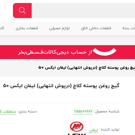
ت بدنه
قطعات داخلی اتاق
لوازم مصرفی
قطعات بخاری
اک
سـریــع
امـــــن
قـسـطی
از حساب دیجی‌کالات
بخر
یج روغن پوسته کلاچ (درپوش انتهایی) لیفان ایکس 50
گیج روغن پوسته کلاچ (درپوش انتهایی) لیفان ایکس 50
شناسه محصول:
دسته بندی:
YAM-26979
متعلقات ک
تولید کننده:
لیفان