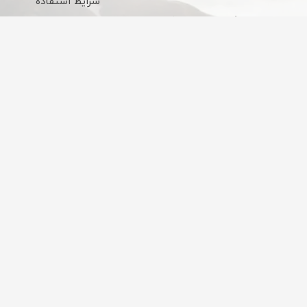
شرایط استفاده
ساعات کاری : 9 الی 18
قوانین و مقررات
تحویل سریع شهر
ارسال از چراغ برق
تهران
به علت افزایش هزینه‌ها
ارسال مستقیم از بازار چراغ
هزینه‌های ارسال رایگان
برق
نیست.