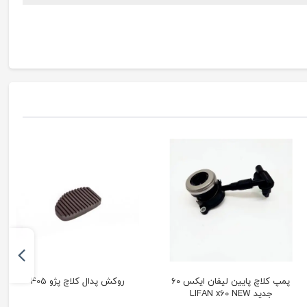
پمپ کلاچ پایین لیفان ایکس ۶۰
روكش پدال کلاچ پژو 405
جدید LIFAN x60 NEW