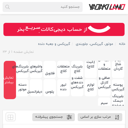
سـریــع
از حساب دیجی‌کالات
بخر
امـــــن
قـسـطی
خانه
موتور، گیربکس، جلوبندی
گیربکس و جعبه دنده
نمایش صفحه
1
از
23
دیسک
و صفحه
چهار
گیربکس
(کیت
شاخ
و
کلاچ)
بلبرینگ
متعلقات
واشرهای
بلبرینگ‌های
گاردان
متعلقات
کلاچ
کلاچ
گیربکس
گیربکس
فلاویل
نمایش
صافی و
شفت و
بیشتر
کارتل
دنده‌های
پوسته
لوازم
لیور
دسته
گیربکس
گیربکس
گیربکس
کلاچ
دنده
موتور
پلوس
دیفرانسیل
بلبرینگ
دیسک
سیم
و صفحه
کلاچ
مرتب سازی بر اساس
جستجوی پیشرفته