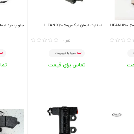
آفتامات دینام لیفان ایکس ۶۰ LIFAN X60
استارت لیفان ایکس60 LIFAN X60
جلو پنجره لیفان ایکس
مقایسه
مقایسه
0 نفر
خرید با دیجی‌کالا
مت
تماس برای قیمت
تما