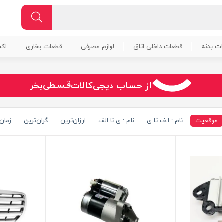
ت بدنه
قطعات داخلی اتاق
لوازم مصرفی
قطعات بخاری
اک
سـریــع
از حساب دیجی‌کالات
بخر
امـــــن
قـسـطی
موقعیت
نام : الف تا ی
نام : ی تا الف
ارزان‌ترین
گران‌ترین
زمان 