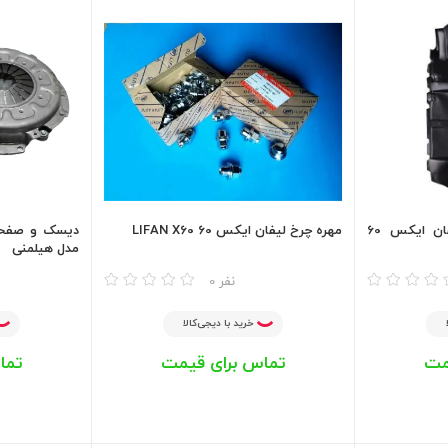
کفپوش یکپارچه چرمی لیفان ایکس 60
مهره چرخ لیفان ایکس 60 LIFAN X60
مدل هیلمنی
مقایسه
مقایسه
0 نفر
خرید با دیجی‌کالا
مت
تماس برای قیمت
تما