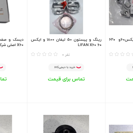
اویل پمپ لیفان ۱۸۰۰ ایکس60و ۶۲۰
رینگ و پیستون 50 لیفان 1800 و ایکس
۶۰ LIFAN X60
X60 اصلی شرکتی قدیم
مقایسه
مقایسه
0 نفر
خرید با دیجی‌کالا
مت
تماس برای قیمت
تما